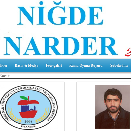
ikler
Basın & Medya
Foto galeri
Kamu Oyuna Duyuru
Şubelerimiz
 Kurulu