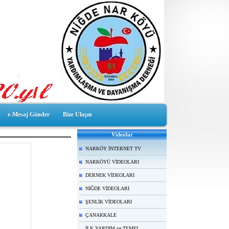
e-Mesaj Gönder
Bize Ulaşın
Videolar
NARKÖY İNTERNET TV
NARKÖYÜ VİDEOLARI
DERNEK VİDEOLARI
NİĞDE VİDEOLARI
ŞENLİK VİDEOLARI
ÇANAKKALE
İLK YARDIM ve TEMEL