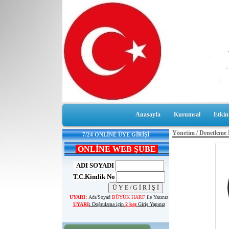
Anasayfa
Kurumsal
Etkinl
Yönetim / Denetleme
7/24 ONLİNE ÜYE GİRİŞİ
ONLİNE WEB ŞUBE
ADI SOYADI
T.C.Kimlik No
UYARI:
Adı/Soyad
BÜYÜK HARF
ile Yazınız
UYARI
:
Doğrulama için
2 kez
Giriş Yapınız