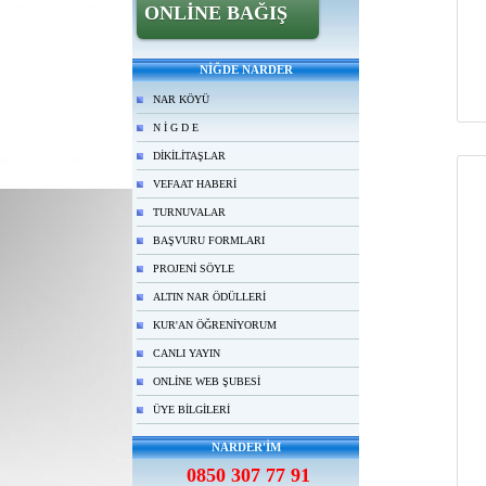
ONLİNE BAĞIŞ
NİĞDE NARDER
NAR KÖYÜ
N İ G D E
DİKİLİTAŞLAR
VEFAAT HABERİ
TURNUVALAR
BAŞVURU FORMLARI
PROJENİ SÖYLE
ALTIN NAR ÖDÜLLERİ
KUR'AN ÖĞRENİYORUM
CANLI YAYIN
ONLİNE WEB ŞUBESİ
ÜYE BİLGİLERİ
NARDER'İM
0850 307 77 91