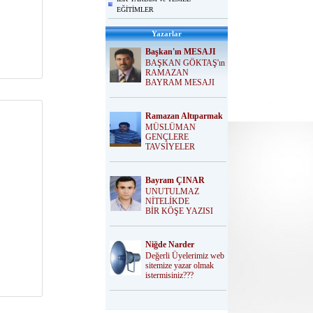
EĞİTİMLER
Yazarlar
Başkan'ın MESAJI
BAŞKAN GÖKTAŞ'ın
RAMAZAN
BAYRAM MESAJI
Ramazan Altıparmak
MÜSLÜMAN
GENÇLERE
TAVSİYELER
Bayram ÇINAR
UNUTULMAZ
NİTELİKDE
BİR KÖŞE YAZISI
Niğde Narder
Değerli Üyelerimiz web
sitemize yazar olmak
istermisiniz???