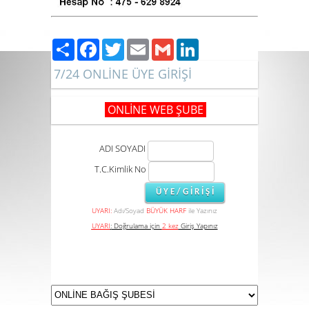
Paylaş
Facebook
Twitter
Email
Gmail
LinkedIn
7/24 ONLİNE ÜYE GİRİŞİ
ONLİNE WEB ŞUBE
ADI SOYADI
T.C.Kimlik No
UYARI:
Adı/Soyad
BÜYÜK HARF
ile Yazınız
UYARI
:
Doğrulama için
2 kez
Giriş Yapınız