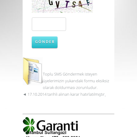
G Ö N D E R
Toplu
SMS
Göndermek isteyen
üyelerimizin yukarıdaki formu eksiksiz
olarak doldurması zorunludur.
.
◄
17.10.2014 tarihli alınan karar hatırlatılmıştır