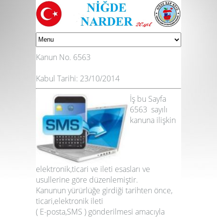
Kanun No. 6563
Kabul Tarihi: 23/10/2014
İş bu Sayfa
6563 sayılı
kanuna ilişkin
elektronik,ticari ve ileti esasları ve
usullerine göre düzenlemiştir.
Kanunun yürürlüğe girdiği tarihten önce,
ticari,
elektronik ileti
( E-posta,SMS )
gönderilmesi amacıyla