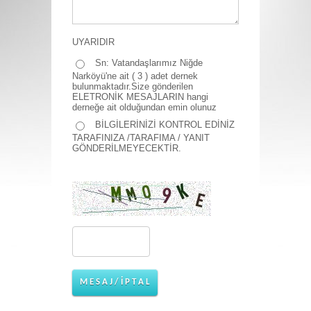
UYARIDIR
Sn: Vatandaşlarımız Niğde
Narköyü'ne ait ( 3 ) adet dernek
bulunmaktadır.Size gönderilen
ELETRONİK MESAJLARIN hangi
derneğe ait olduğundan emin olunuz
BİLGİLERİNİZİ KONTROL EDİNİZ
TARAFINIZA /TARAFIMA / YANIT
GÖNDERİLMEYECEKTİR.
M E S A J / İ P T A L