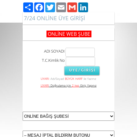
Paylaş
Facebook
Twitter
Email
Gmail
LinkedIn
7/24 ONLİNE ÜYE GİRİŞİ
ONLİNE WEB ŞUBE
ADI SOYADI
T.C.Kimlik No
UYARI:
Adı/Soyad
BÜYÜK HARF
ile Yazınız
UYARI
:
Doğrulama için
2 kez
Giriş Yapınız