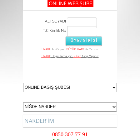
ONLİNE WEB ŞUBE
ADI SOYADI
T.C.Kimlik No
UYARI:
Adı/Soyad
BÜYÜK HARF
ile Yazınız
UYARI
:
Doğrulama için
2 kez
Giriş Yapınız
NARDER'İM
0850 307 77 91