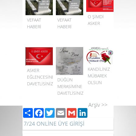
O ŞİMDİ
VEFAAT
VEFAAT
ASKER
HABERİ
HABERİ
KANDİLİNİZ
ASKER
MÜBAREK
EĞLENCESİNE
DÜĞÜN
OLSUN
DAVETLİSİNİZ
MERASİMİNE
DAVETLİSİNİZ
Arşiv >>
Paylaş
Facebook
Twitter
Email
Gmail
LinkedIn
7/24 ONLİNE ÜYE GİRİŞİ