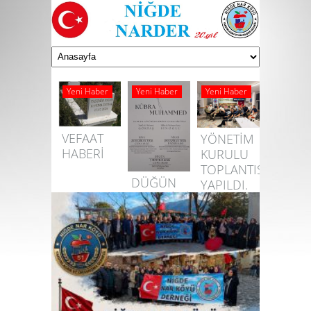
Yeni Haber
Yeni Haber
Yeni Haber
VEFAAT
YÖNETİM
HABERİ
KURULU
TOPLANTISI
DÜĞÜN
YAPILDI.
MERASİMİNE
DAVETLİSİNİZ
NI,YA