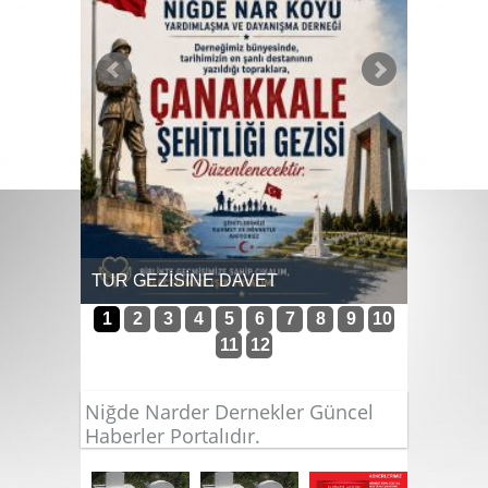
9-12 Tem
kültür b
TUR GEZİSİNE DAVET
1
2
3
4
5
6
7
8
9
10
11
12
Niğde Narder Dernekler Güncel
Haberler Portalıdır.