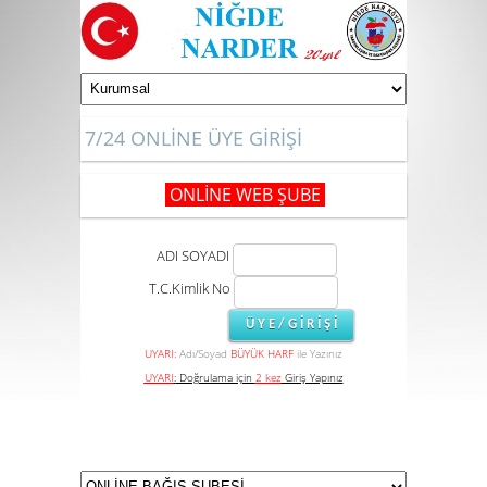
7/24 ONLİNE ÜYE GİRİŞİ
ONLİNE WEB ŞUBE
ADI SOYADI
T.C.Kimlik No
UYARI:
Adı/Soyad
BÜYÜK HARF
ile Yazınız
UYARI
:
Doğrulama için
2 kez
Giriş Yapınız