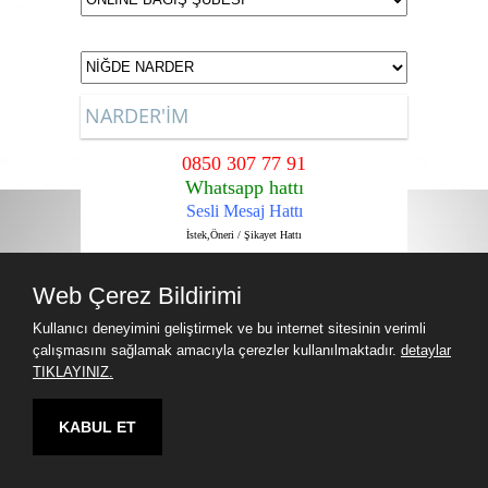
NARDER'İM
0850 307 77 91
Whatsapp hattı
Sesli Mesaj Hattı
İstek,Öneri / Şikayet Hattı
Sadece Narder Üyelerine içindir.
Web Çerez Bildirimi
Kullanıcı deneyimini geliştirmek ve bu internet sitesinin verimli
çalışmasını sağlamak amacıyla çerezler kullanılmaktadır.
detaylar
TIKLAYINIZ.
KABUL ET