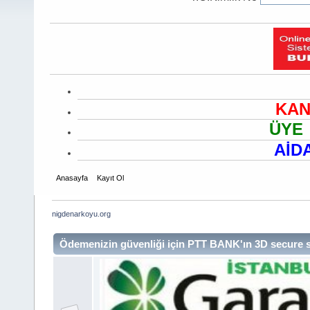
KAN
ÜYE 
AİD
Anasayfa
Kayıt Ol
nigdenarkoyu.org
Ödemenizin güvenliği için PTT BANK'ın 3D secure sa