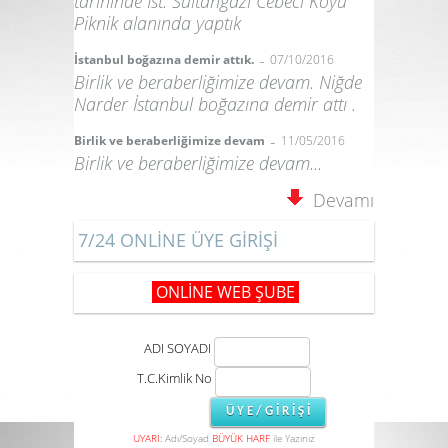
tarihinde İst. Sultangazi Cebeci Köyü
Piknik alanında yaptık
-
İstanbul boğazına demir attık.
07/10/2016
Birlik ve beraberliğimize devam. Niğde
Narder İstanbul boğazına demir attı .
-
Birlik ve beraberliğimize devam
11/05/2016
Birlik ve beraberliğimize devam...
Devamı
7/24 ONLİNE ÜYE GİRİŞİ
ONLİNE WEB ŞUBE
ADI SOYADI
T.C.Kimlik No
UYARI:
Adı/Soyad
BÜYÜK HARF
ile Yazınız