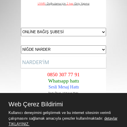
UYARI
:
Doğrulama için
2 kez
Giriş Yapınız
NARDER'İM
0850 307 77 91
Whatsapp hattı
Sesli Mesaj Hattı
İstek,Öneri / Şikayet Hattı
Sadece Narder Üyelerine içindir.
Web Çerez Bildirimi
Kullanıcı deneyimini geliştirmek ve bu internet sitesinin verimli
çalışmasını sağlamak amacıyla çerezler kullanılmaktadır.
detaylar
TIKLAYINIZ.