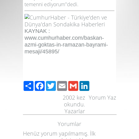
temenni ediyorum"dedi.
KAYNAK :
www.cumhurhaber.com/baskan-
azmi-goktas-in-ramazan-bayrami-
mesaji/45895/
Paylaş
Facebook
Twitter
Email
Gmail
LinkedIn
2002
kez
Yorum Yaz
okundu.
Yazarlar
Yorumlar
Henüz yorum yapılmamış. İlk