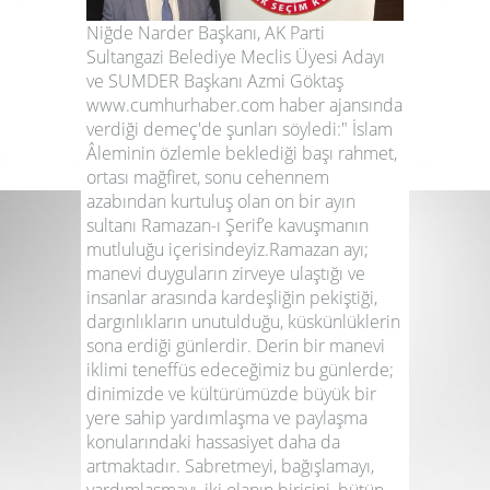
Niğde Narder Başkanı, AK Parti
Sultangazi Belediye Meclis Üyesi Adayı
ve SUMDER Başkanı Azmi Göktaş
www.cumhurhaber.com haber ajansında
verdiği demeç'de şunları söyledi:" İslam
Âleminin özlemle beklediği başı rahmet,
ortası mağfiret, sonu cehennem
azabından kurtuluş olan on bir ayın
sultanı Ramazan-ı Şerif’e kavuşmanın
mutluluğu içerisindeyiz.Ramazan ayı;
manevi duyguların zirveye ulaştığı ve
insanlar arasında kardeşliğin pekiştiği,
dargınlıkların unutulduğu, küskünlüklerin
sona erdiği günlerdir. Derin bir manevi
iklimi teneffüs edeceğimiz bu günlerde;
dinimizde ve kültürümüzde büyük bir
yere sahip yardımlaşma ve paylaşma
konularındaki hassasiyet daha da
artmaktadır. Sabretmeyi, bağışlamayı,