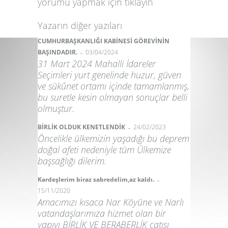
yorumu yapmak için
tıklayın
Yazarın diğer yazıları
CUMHURBAŞKANLIĞI KABİNESİ GÖREVİNİN
-
BAŞINDADIR.
03/04/2024
31 Mart 2024 Mahalli İdareler
Seçimleri yurt genelinde huzur, güven
ve sükûnet ortamı içinde tamamlanmış,
bu suretle kesin olmayan sonuçlar belli
olmuştur.
-
BİRLİK OLDUK KENETLENDİK
24/02/2023
Öncelikle ülkemi­zin yaşadığı bu deprem
doğal afeti nedeniyle tüm Ülkemize
başsağlığı dilerim.
-
Kardeşlerim biraz sabredelim,az kaldı.
15/11/2020
Amacımızı kısaca Nar Köyüne ve Narlı
vatandaşlarımıza hizmet olan bir
yapıyı BİRLİK VE BERABERLİK çatısı