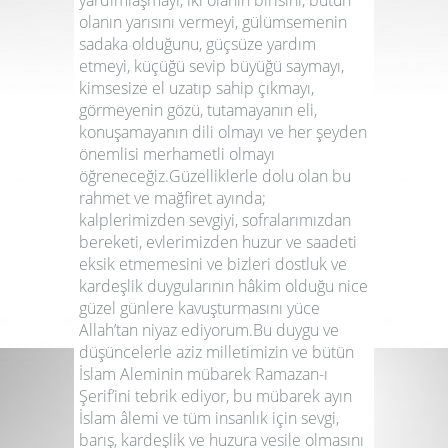
yardımlaşmayı, iki olanın birisini, bütün
olanın yarısını vermeyi, gülümsemenin
sadaka olduğunu, güçsüze yardım
etmeyi, küçüğü sevip büyüğü saymayı,
kimsesize el uzatıp sahip çıkmayı,
görmeyenin gözü, tutamayanın eli,
konuşamayanın dili olmayı ve her şeyden
önemlisi merhametli olmayı
öğreneceğiz.Güzelliklerle dolu olan bu
rahmet ve mağfiret ayında;
kalplerimizden sevgiyi, sofralarımızdan
bereketi, evlerimizden huzur ve saadeti
eksik etmemesini ve bizleri dostluk ve
kardeşlik duygularının hâkim olduğu nice
güzel günlere kavuşturmasını yüce
Allah’tan niyaz ediyorum.Bu duygu ve
düşüncelerle aziz milletimizin ve bütün
İslam Aleminin mübarek Ramazan-ı
Şerif’ini tebrik ediyor, bu mübarek ayın
İslam âlemi ve tüm insanlık için sevgi,
barış, kardeşlik ve huzura vesile olmasını