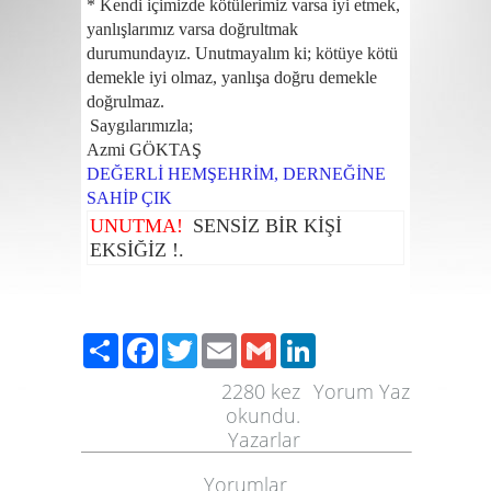
*
Kendi içimizde kötülerimiz varsa iyi etmek,
yanlışlarımız varsa doğrultmak
durumundayız. Unutmayalım ki; kötüye kötü
demekle iyi olmaz, yanlışa doğru demekle
doğrulmaz.
Saygılarımızla;
Azmi GÖKTAŞ
DEĞERLİ HEMŞEHRİM, DERNEĞİNE
SAHİP ÇIK
UNUTMA!
SENSİZ BİR KİŞİ
EKSİĞİZ !.
Paylaş
Facebook
Twitter
Email
Gmail
LinkedIn
2280
kez
Yorum Yaz
okundu.
Yazarlar
Yorumlar