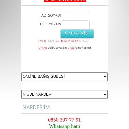
ADI SOYADI
T.C.Kimlik No
UYARI:
Adı/Soyad
BÜYÜK HARF
ile Yazınız
UYARI
:
Doğrulama için
2 kez
Giriş Yapınız
NARDER'İM
0850 307 77 91
Whatsapp hattı