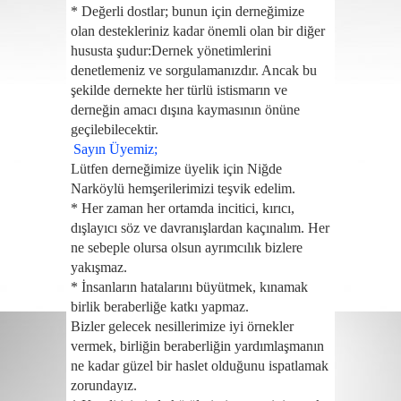
*
Değerli dostlar; bunun için derneğimize
olan destekleriniz kadar önemli olan bir diğer
hususta şudur:
Dernek yönetimlerini
denetlemeniz ve sorgulamanızdır. Ancak bu
şekilde dernekte her türlü istismarın ve
derneğin amacı dışına kaymasının önüne
geçilebilecektir.
Sayın Üyemiz;
Lütfen derneğimize üyelik için Niğde
Narköylü hemşerilerimizi teşvik edelim
.
*
Her zaman her ortamda incitici, kırıcı,
dışlayıcı söz ve davranışlardan kaçınalım. Her
ne sebeple olursa olsun ayrımcılık bizlere
yakışmaz.
*
İnsanların hatalarını büyütmek, kınamak
birlik beraberliğe katkı yapmaz.
Bizler gelecek nesillerimize iyi örnekler
vermek, birliğin beraberliğin yardımlaşmanın
ne kadar güzel bir haslet olduğunu ispatlamak
zorundayız.