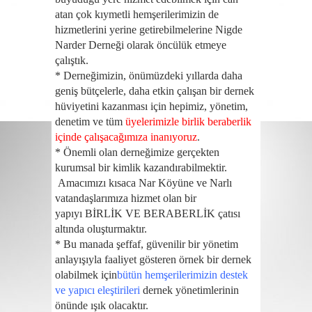
atan çok kıymetli hemşerilerimizin de
hizmetlerini yerine getirebilmelerine Nigde
Narder Derneği olarak öncülük etmeye
çalıştık.
*
Derneğimizin, önümüzdeki yıllarda daha
geniş bütçelerle, daha etkin çalışan bir dernek
hüviyetini kazanması için hepimiz, yönetim,
denetim ve
tüm
üyelerimizle birlik beraberlik
içinde çalışacağımıza inanıyoruz
.
*
Önemli olan derneğimize gerçekten
kurumsal bir kimlik kazandırabilmektir.
Amacımızı kısaca Nar Köyüne ve Narlı
vatandaşlarımıza hizmet olan bir
yapıyı
BİRLİK VE BERABERLİK
çatısı
altında oluşturmaktır.
*
Bu manada şeffaf, güvenilir bir yönetim
anlayışıyla faaliyet gösteren örnek bir dernek
olabilmek için
bütün hemşerilerimizin destek
ve yapıcı eleştirileri
dernek yönetimlerinin
önünde ışık olacaktır.