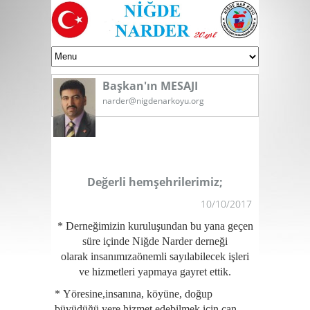
Başkan'ın MESAJI
narder@nigdenarkoyu.org
Değerli hemşehrilerimiz;
10/10/2017
* Derneğimizin kuruluşundan bu yana geçen
süre içinde Niğde Narder derneği
olarak
insanımıza
önemli sayılabilecek işleri
ve hizmetleri yapmaya gayret ettik.
*
Yöresine,insanına, köyüne, doğup
büyüdüğü yere hizmet edebilmek için can