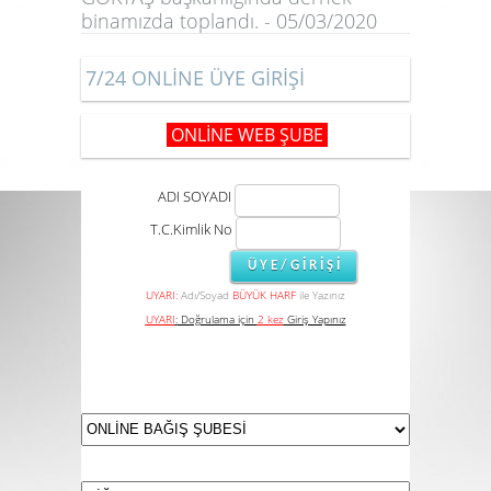
binamızda toplandı. - 05/03/2020
7/24 ONLİNE ÜYE GİRİŞİ
ONLİNE WEB ŞUBE
ADI SOYADI
T.C.Kimlik No
UYARI:
Adı/Soyad
BÜYÜK HARF
ile Yazınız
UYARI
:
Doğrulama için
2 kez
Giriş Yapınız