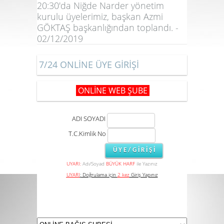
20:30'da Niğde Narder yönetim
kurulu üyelerimiz, başkan Azmi
GÖKTAŞ başkanlığından toplandı. -
02/12/2019
7/24 ONLİNE ÜYE GİRİŞİ
ONLİNE WEB ŞUBE
ADI SOYADI
T.C.Kimlik No
UYARI:
Adı/Soyad
BÜYÜK HARF
ile Yazınız
UYARI
:
Doğrulama için
2 kez
Giriş Yapınız