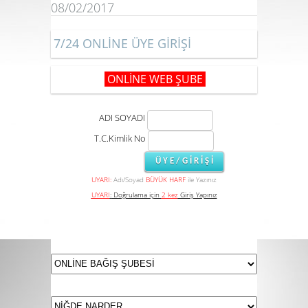
08/02/2017
7/24 ONLİNE ÜYE GİRİŞİ
ONLİNE WEB ŞUBE
ADI SOYADI
T.C.Kimlik No
UYARI:
Adı/Soyad
BÜYÜK HARF
ile Yazınız
UYARI
:
Doğrulama için
2 kez
Giriş Yapınız