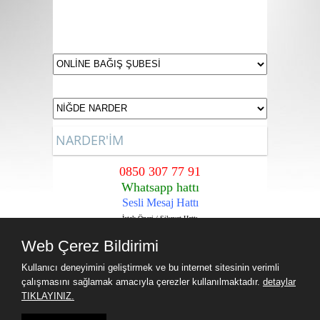
NARDER'İM
0850 307 77 91
Whatsapp hattı
Sesli Mesaj Hattı
İstek,Öneri / Şikayet Hattı
Sadece Narder Üyelerine içindir.
Web Çerez Bildirimi
Kullanıcı deneyimini geliştirmek ve bu internet sitesinin verimli
çalışmasını sağlamak amacıyla çerezler kullanılmaktadır.
detaylar
TIKLAYINIZ.