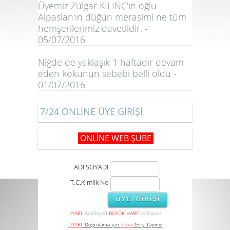
Üyemiz Zülgar KILINÇ'ın oğlu
Alpaslan'ın düğün merasimi ne tüm
hemşerilerimiz davetlidir. -
05/07/2016
Niğde de yaklaşık 1 haftadır devam
eden kokunun sebebi belli oldu -
01/07/2016
7/24 ONLİNE ÜYE GİRİŞİ
ONLİNE WEB ŞUBE
ADI SOYADI
T.C.Kimlik No
UYARI:
Adı/Soyad
BÜYÜK HARF
ile Yazınız
UYARI
:
Doğrulama için
2 kez
Giriş Yapınız