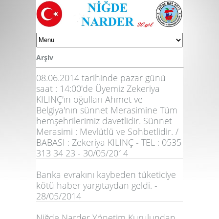
Arşiv
08.06.2014 tarihinde pazar günü
saat : 14:00'de Üyemiz Zekeriya
KILINÇ'ın oğulları Ahmet ve
Belgiya'nın sünnet Merasimine Tüm
hemşehrilerimiz davetlidir. Sünnet
Merasimi : Mevlütlü ve Sohbetlidir. /
BABASI : Zekeriya KILINÇ - TEL : 0535
313 34 23 - 30/05/2014
Banka evrakını kaybeden tüketiciye
kötü haber yargıtaydan geldi. -
28/05/2014
Niğde Narder Yönetim Kurulundan