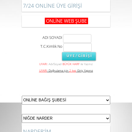
7/24 ONLİNE ÜYE GİRİŞİ
ONLİNE WEB ŞUBE
ADI SOYADI
T.C.Kimlik No
UYARI:
Adı/Soyad
BÜYÜK HARF
ile Yazınız
UYARI
:
Doğrulama için
2 kez
Giriş Yapınız
NARDER'İM