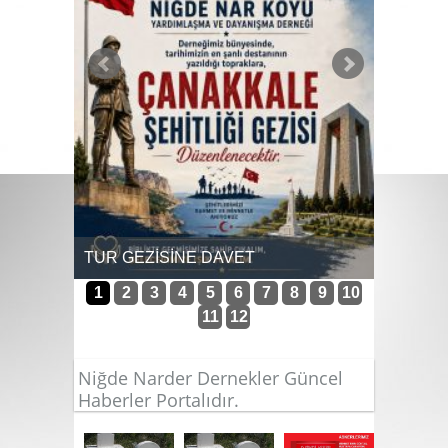
9-12 Tem
kültür b
TUR GEZİSİNE DAVET
1
2
3
4
5
6
7
8
9
10
11
12
Niğde Narder Dernekler Güncel
Haberler Portalıdır.