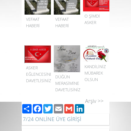
O ŞİMDİ
VEFAAT
VEFAAT
ASKER
HABERİ
HABERİ
KANDİLİNİZ
ASKER
MÜBAREK
EĞLENCESİNE
DÜĞÜN
OLSUN
DAVETLİSİNİZ
MERASİMİNE
DAVETLİSİNİZ
Arşiv >>
Paylaş
Facebook
Twitter
Email
Gmail
LinkedIn
7/24 ONLİNE ÜYE GİRİŞİ