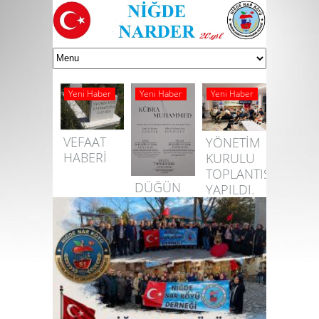
Yeni Haber
Yeni Haber
Yeni Haber
VEFAAT
YÖNETİM
HABERİ
KURULU
TOPLANTISI
DÜĞÜN
YAPILDI.
MERASİMİNE
DAVETLİSİNİZ
NI,YA