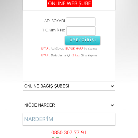
ONLİNE WEB ŞUBE
ADI SOYADI
T.C.Kimlik No
UYARI:
Adı/Soyad
BÜYÜK HARF
ile Yazınız
UYARI
:
Doğrulama için
2 kez
Giriş Yapınız
NARDER'İM
0850 307 77 91