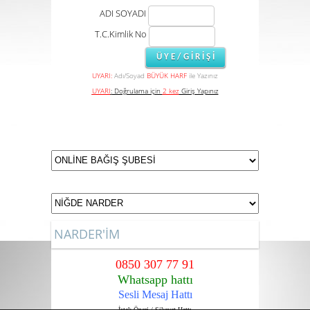
ADI SOYADI
T.C.Kimlik No
UYARI:
Adı/Soyad
BÜYÜK HARF
ile Yazınız
UYARI
:
Doğrulama için
2 kez
Giriş Yapınız
NARDER'İM
0850 307 77 91
Whatsapp hattı
Sesli Mesaj Hattı
İstek,Öneri / Şikayet Hattı