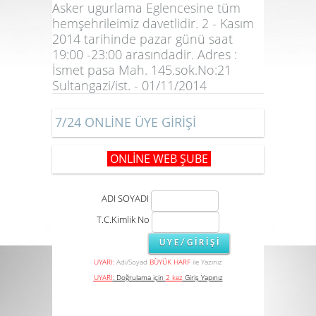
Asker ugurlama Eglencesine tüm
hemşehrileimiz davetlidir. 2 - Kasım
2014 tarihinde pazar günü saat
19:00 -23:00 arasındadir. Adres :
İsmet pasa Mah. 145.sok.No:21
Sultangazi/ist. - 01/11/2014
7/24 ONLİNE ÜYE GİRİŞİ
ONLİNE WEB ŞUBE
ADI SOYADI
T.C.Kimlik No
UYARI:
Adı/Soyad
BÜYÜK HARF
ile Yazınız
UYARI
:
Doğrulama için
2 kez
Giriş Yapınız