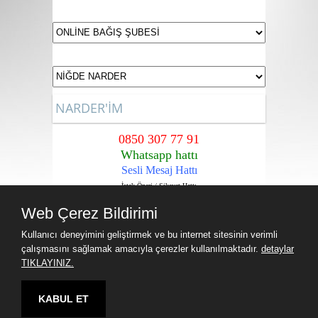
NARDER'İM
0850 307 77 91
Whatsapp hattı
Sesli Mesaj Hattı
İstek,Öneri / Şikayet Hattı
Sadece Narder Üyelerine içindir.
Web Çerez Bildirimi
Kullanıcı deneyimini geliştirmek ve bu internet sitesinin verimli
çalışmasını sağlamak amacıyla çerezler kullanılmaktadır.
detaylar
TIKLAYINIZ.
KABUL ET