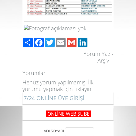
Share
Facebook
Twitter
Email
Gmail
LinkedIn
Yorum Yaz
-
Arşiv
Yorumlar
Henüz yorum yapılmamış. İlk
yorumu yapmak için
tıklayın
7/24 ONLİNE ÜYE GİRİŞİ
ONLİNE WEB ŞUBE
ADI SOYADI