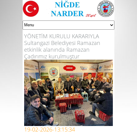
YÖNETİM KURULU KARARIYLA
Sultangazi Belediyesi Ramazan
etkinlik alanında Ramazan
Çadırımız kurulmuştur
19-02-2026-13:15:34