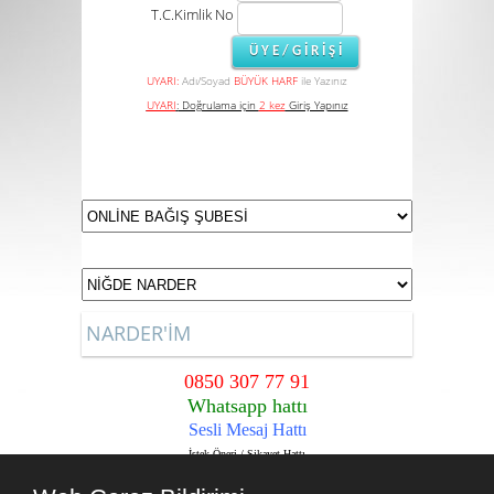
T.C.Kimlik No
UYARI:
Adı/Soyad
BÜYÜK HARF
ile Yazınız
UYARI
:
Doğrulama için
2 kez
Giriş Yapınız
NARDER'İM
0850 307 77 91
Whatsapp hattı
Sesli Mesaj Hattı
İstek,Öneri / Şikayet Hattı
Sadece Narder Üyelerine içindir.