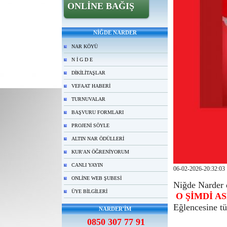
ONLİNE BAĞIŞ
NİĞDE NARDER
NAR KÖYÜ
N İ G D E
DİKİLİTAŞLAR
VEFAAT HABERİ
TURNUVALAR
BAŞVURU FORMLARI
PROJENİ SÖYLE
ALTIN NAR ÖDÜLLERİ
KUR'AN ÖĞRENİYORUM
CANLI YAYIN
06-02-2026-20:32:03
ONLİNE WEB ŞUBESİ
Niğde Narder 
ÜYE BİLGİLERİ
O ŞİMDİ A
Eğlencesine tü
NARDER'İM
0850 307 77 91