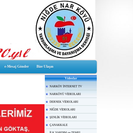
e-Mesaj Gönder
Bize Ulaşın
Videolar
NARKÖY İNTERNET TV
NARKÖYÜ VİDEOLARI
DERNEK VİDEOLARI
NİĞDE VİDEOLARI
ŞENLİK VİDEOLARI
ÇANAKKALE
İLK YARDIM ve TEMEL