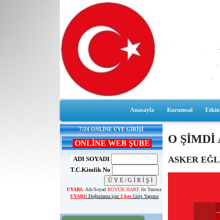
Anasayfa
Kurumsal
Etkinl
7/24 ONLİNE ÜYE GİRİŞİ
O ŞİMDİ
ONLİNE WEB ŞUBE
ASKER EĞL
ADI SOYADI
T.C.Kimlik No
UYARI:
Adı/Soyad
BÜYÜK HARF
ile Yazınız
UYARI
:
Doğrulama için
2 kez
Giriş Yapınız