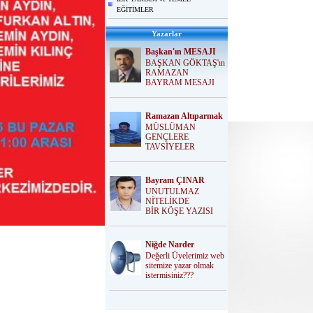
EĞİTİMLER
Yazarlar
Başkan'ın MESAJI
BAŞKAN GÖKTAŞ'ın
RAMAZAN
BAYRAM MESAJI
Ramazan Altıparmak
MÜSLÜMAN
GENÇLERE
TAVSİYELER
Bayram ÇINAR
UNUTULMAZ
NİTELİKDE
BİR KÖŞE YAZISI
Niğde Narder
Değerli Üyelerimiz web
sitemize yazar olmak
istermisiniz???