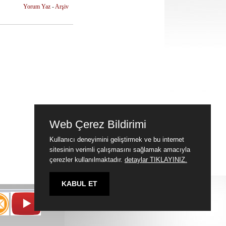
Yorum Yaz
-
Arşiv
Web Çerez Bildirimi
Kullanıcı deneyimini geliştirmek ve bu internet
sitesinin verimli çalışmasını sağlamak amacıyla
çerezler kullanılmaktadır.
detaylar TIKLAYINIZ.
KABUL ET