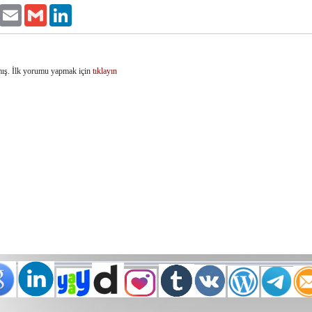
k
witter
Email
Gmail
LinkedIn
ış. İlk yorumu yapmak için
tıklayın