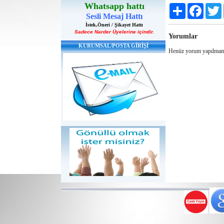
Whatsapp hattı
Share
Faceboo
T
Sesli Mesaj Hattı
İstek,Öneri / Şikayet Hattı
Sadece Narder Üyelerine içindir.
Yorumlar
KURUMSAL/POSTA GİRİŞİ
Henüz yorum yapılmam