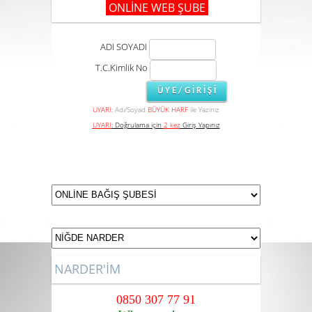
ONLİNE WEB ŞUBE
ADI SOYADI
T.C.Kimlik No
UYARI:
Adı/Soyad
BÜYÜK HARF
ile Yazınız
UYARI
:
Doğrulama için
2 kez
Giriş Yapınız
NARDER'İM
0850 307 77 91