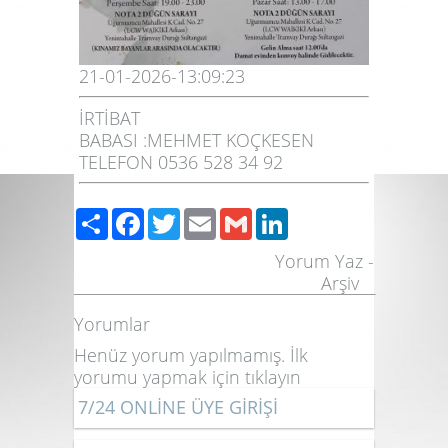
21-01-2026-13:09:23
İRTİBAT
BABASI :MEHMET KOÇKESEN
TELEFON 0536 528 34 92
Share
Facebook
Twitter
Email
Gmail
LinkedIn
Yorum Yaz
-
Arşiv
Yorumlar
Henüz yorum yapılmamış. İlk
yorumu yapmak için
tıklayın
7/24 ONLİNE ÜYE GİRİŞİ