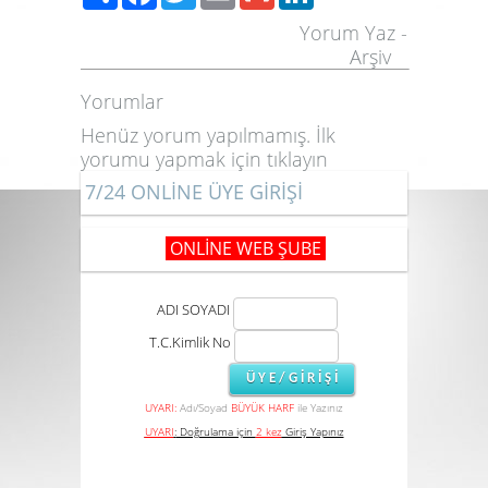
Yorum Yaz
-
Arşiv
Yorumlar
Henüz yorum yapılmamış. İlk
yorumu yapmak için
tıklayın
7/24 ONLİNE ÜYE GİRİŞİ
ONLİNE WEB ŞUBE
ADI SOYADI
T.C.Kimlik No
UYARI:
Adı/Soyad
BÜYÜK HARF
ile Yazınız
UYARI
:
Doğrulama için
2 kez
Giriş Yapınız