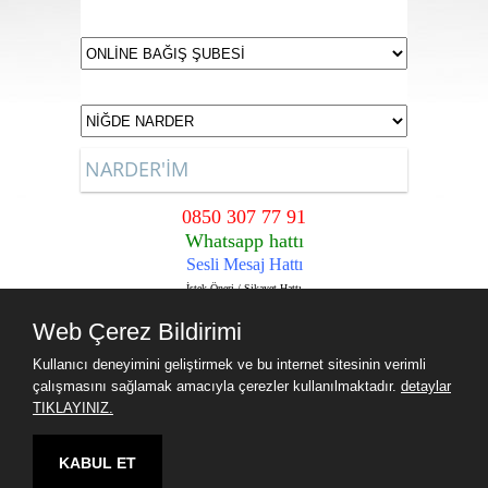
NARDER'İM
0850 307 77 91
Whatsapp hattı
Sesli Mesaj Hattı
İstek,Öneri / Şikayet Hattı
Sadece Narder Üyelerine içindir.
Web Çerez Bildirimi
Kullanıcı deneyimini geliştirmek ve bu internet sitesinin verimli
çalışmasını sağlamak amacıyla çerezler kullanılmaktadır.
detaylar
TIKLAYINIZ.
KABUL ET